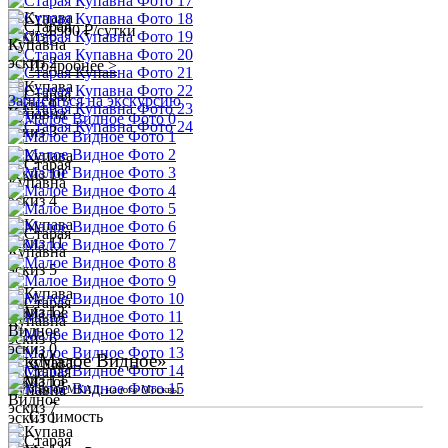
2 500 ₽/сутки
от
Подробнее >
Записаться на экскурсию
«Малое Видное»
3 км от МКАД, на юге Москвы
Стоимость