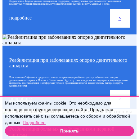
Подмосковье. Круглосуточная медицинская поддержка, индивидуальные программы восстановления и
комфортные условия проживания помогут вашим близким быстрее вернуть здоровье и силы.
подробнее
>
Реабилитация при заболеваниях опорно двигательного
аппарата
Пансионаты «Сабриново» предлагают специализированную реабилитацию при заболеваниях опорно
двигательного аппарата в Москве и Подмосковье. Круглосуточная медицинская поддержка, индивидуальные
программы восстановления и комфортные условия проживания помогут вашим близким быстрее вернуть
здоровье и силы.
подробнее
>
Мы используем файлы cookie. Это необходимо для
полноценного функционирования сайта. Продолжая
использовать сайт, вы соглашаетесь со сбором и обработкой
данных.
Подробнее
Реабилитация больных с заболеваниями нервной
Принять
системы