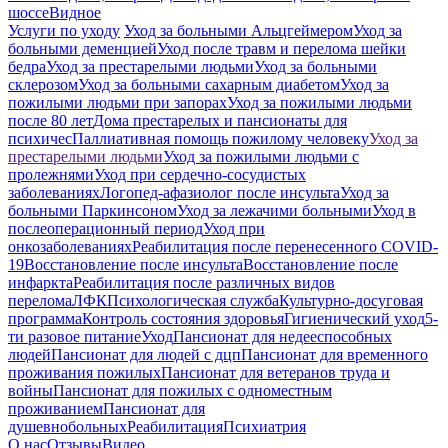
шоссе
Видное
Услуги по уходу
Уход за больными Альцгеймером
Уход за
больными деменцией
Уход после травм и перелома шейки
бедра
Уход за престарелыми людьми
Уход за больными
склерозом
Уход за больными сахарным диабетом
Уход за
пожилыми людьми при запорах
Уход за пожилыми людьми
после 80 лет
Дома престарелых и пансионаты для
психичес
Паллиативная помощь пожилому человеку
Уход за
престарелыми людьми
Уход за пожилыми людьми с
пролежнями
Уход при сердечно-сосудистых
заболеваниях
Логопед-афазиолог после инсульта
Уход за
больными Паркинсоном
Уход за лежачими больными
Уход в
послеоперационный период
Уход при
онкозаболеваниях
Реабилитация после перенесенного COVID-
19
Восстановление после инсульта
Восстановление после
инфаркта
Реабилитация после различных видов
перелома
⁠ЛФК
Психологическая служба
Культурно-досуговая
программа
Контроль состояния здоровья
Гигиенический уход
5-
ти разовое питание
Уход
Пансионат для недееспособных
людей
Пансионат для людей с дцп
Пансионат для временного
проживания пожилых
Пансионат для ветеранов труда и
войны
Пансионат для пожилых с одноместным
проживанием
Пансионат для
душевнобольных
Реабилитация
Психиатрия
О нас
Отзывы
Видео