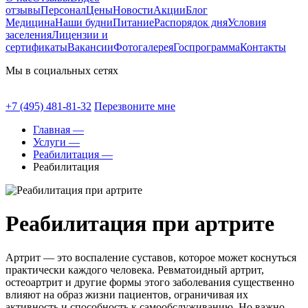
отзывы
Персонал
Цены
Новости
Акции
Блог
Медицина
Наши будни
Питание
Распорядок дня
Условия
заселения
Лицензии и
сертификаты
Вакансии
Фотогалерея
Госпрограмма
Контакты
Мы в социальных сетях
+7 (495) 481-81-32
Перезвоните мне
Главная —
Услуги —
Реабилитация —
Реабилитация
Реабилитация при артрите
Артрит — это воспаление суставов, которое может коснуться
практически каждого человека. Ревматоидный артрит,
остеоартрит и другие формы этого заболевания существенно
влияют на образ жизни пациентов, ограничивая их
активность и способность к самообслуживанию. Но важно