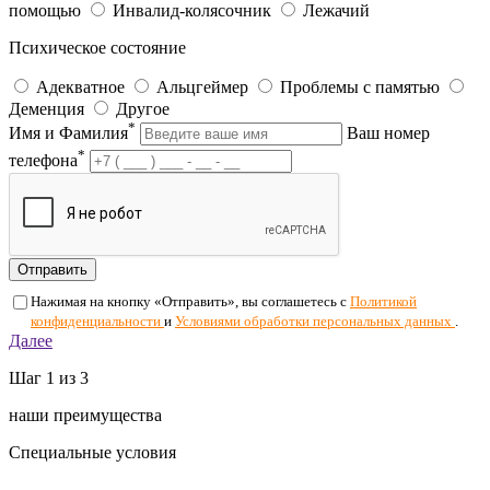
помощью
Инвалид-колясочник
Лежачий
Психическое состояние
Адекватное
Альцгеймер
Проблемы с памятью
Деменция
Другое
*
Имя и Фамилия
Ваш номер
*
телефона
Отправить
Нажимая на кнопку «Отправить», вы соглашетесь с
Политикой
конфиденциальности
и
Условиями обработки персональных данных
.
Далее
Шаг
1
из 3
наши преимущества
Специальные условия