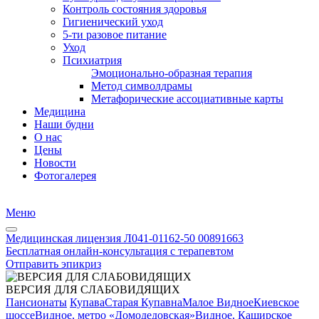
Контроль состояния здоровья
Гигиенический уход
5-ти разовое питание
Уход
Психиатрия
Эмоционально-образная терапия
Метод символдрамы
Метафорические ассоциативные карты
Медицина
Наши будни
О нас
Цены
Новости
Фотогалерея
Меню
Медицинская лицензия Л041-01162-50 00891663
Бесплатная онлайн-консультация с терапевтом
Отправить эпикриз
ВЕРСИЯ ДЛЯ СЛАБОВИДЯЩИХ
Пансионаты
Купава
Старая Купавна
Малое Видное
Киевское
шоссе
Видное, метро «Домодедовская»
Видное, Каширское