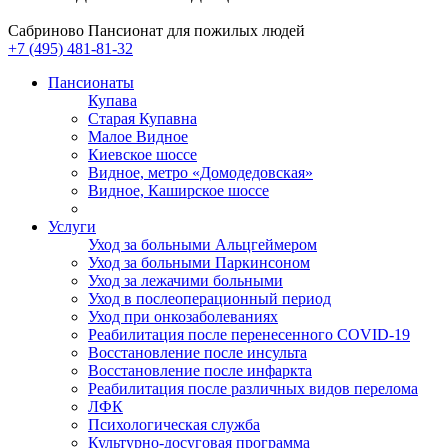
Сабриново
Пансионат для пожилых людей
+7 (495) 481-81-32
Пансионаты
Купава
Старая Купавна
Малое Видное
Киевское шоссе
Видное, метро «Домодедовская»
Видное, Каширское шоссе
Услуги
Уход за больными Альцгеймером
Уход за больными Паркинсоном
Уход за лежачими больными
Уход в послеоперационный период
Уход при онкозаболеваниях
Реабилитация после перенесенного COVID-19
Восстановление после инсульта
Восстановление после инфаркта
Реабилитация после различных видов перелома
⁠ЛФК
Психологическая служба
Культурно-досуговая программа