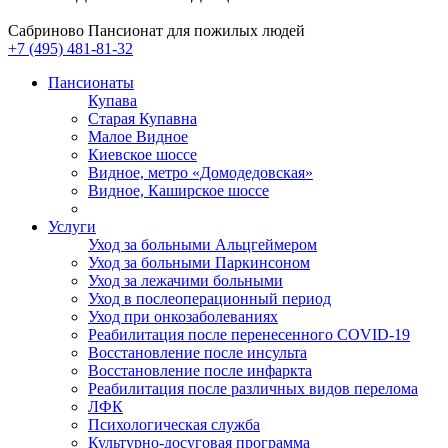
Сабриново
Пансионат для пожилых людей
+7 (495) 481-81-32
Пансионаты
Купава
Старая Купавна
Малое Видное
Киевское шоссе
Видное, метро «Домодедовская»
Видное, Каширское шоссе
Услуги
Уход за больными Альцгеймером
Уход за больными Паркинсоном
Уход за лежачими больными
Уход в послеоперационный период
Уход при онкозаболеваниях
Реабилитация после перенесенного COVID-19
Восстановление после инсульта
Восстановление после инфаркта
Реабилитация после различных видов перелома
⁠ЛФК
Психологическая служба
Культурно-досуговая программа