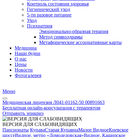
Контроль состояния здоровья
Гигиенический уход
5-ти разовое питание
Уход
Психиатрия
Эмоционально-образная терапия
Метод символдрамы
Метафорические ассоциативные карты
Медицина
Наши будни
О нас
Цены
Новости
Фотогалерея
Меню
Медицинская лицензия Л041-01162-50 00891663
Бесплатная онлайн-консультация с терапевтом
Отправить эпикриз
ВЕРСИЯ ДЛЯ СЛАБОВИДЯЩИХ
Пансионаты
Купава
Старая Купавна
Малое Видное
Киевское
шоссе
Видное, метро «Домодедовская»
Видное, Каширское