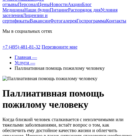
отзывы
Персонал
Цены
Новости
Акции
Блог
Медицина
Наши будни
Питание
Распорядок дня
Условия
заселения
Лицензии и
сертификаты
Вакансии
Фотогалерея
Госпрограмма
Контакты
Мы в социальных сетях
+7 (495) 481-81-32
Перезвоните мне
Главная —
Услуги —
Паллиативная помощь пожилому человеку
Паллиативная помощь
пожилому человеку
Когда близкий человек сталкивается с неизлечимыми или
тяжелыми заболеваниями, встаёт вопрос о том, как
обеспечить ему достойное качество жизни и облегчить
страдания. Именно в таких ситуациях становится необходима