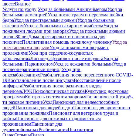
шоссе
Видное
Услуги по уходу
Уход за больными Альцгеймером
Уход за
больными деменцией
Уход после травм и перелома шейки
бедра
Уход за престарелыми людьми
Уход за больными
склерозом
Уход за больными сахарным диабетом
Уход за
пожилыми людьми при запорах
Уход за пожилыми людьми
после 80 лет
Дома престарелых и пансионаты для
психичес
Паллиативная помощь пожилому человеку
Уход за
престарелыми людьми
Уход за пожилыми людьми с
пролежнями
Уход при сердечно-сосудистых
заболеваниях
Логопед-афазиолог после инсульта
Уход за
больными Паркинсоном
Уход за лежачими больными
Уход в
послеоперационный период
Уход при
онкозаболеваниях
Реабилитация после перенесенного COVID-
19
Восстановление после инсульта
Восстановление после
инфаркта
Реабилитация после различных видов
перелома
⁠ЛФК
Психологическая служба
Культурно-досуговая
программа
Контроль состояния здоровья
Гигиенический уход
5-
ти разовое питание
Уход
Пансионат для недееспособных
людей
Пансионат для людей с дцп
Пансионат для временного
проживания пожилых
Пансионат для ветеранов труда и
войны
Пансионат для пожилых с одноместным
проживанием
Пансионат для
душевнобольных
Реабилитация
Психиатрия
О нас
Отзывы
Видео