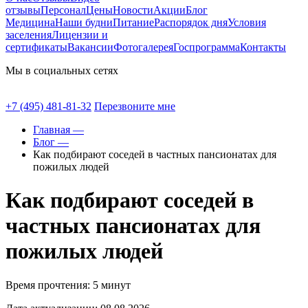
отзывы
Персонал
Цены
Новости
Акции
Блог
Медицина
Наши будни
Питание
Распорядок дня
Условия
заселения
Лицензии и
сертификаты
Вакансии
Фотогалерея
Госпрограмма
Контакты
Мы в социальных сетях
+7 (495) 481-81-32
Перезвоните мне
Главная —
Блог —
Как подбирают соседей в частных пансионатах для
пожилых людей
Как подбирают соседей в
частных пансионатах для
пожилых людей
Время прочтения: 5 минут