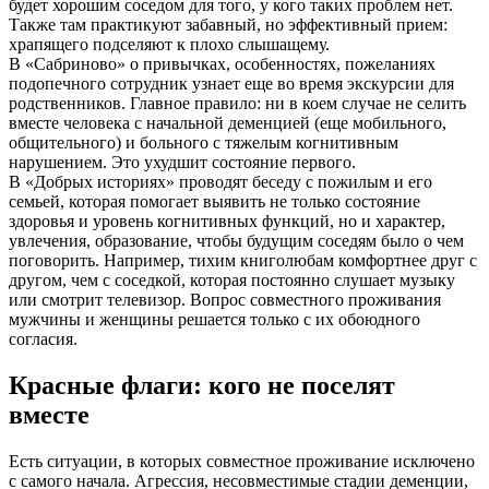
будет хорошим соседом для того, у кого таких проблем нет.
Также там практикуют забавный, но эффективный прием:
храпящего подселяют к плохо слышащему.
В «Сабриново» о привычках, особенностях, пожеланиях
подопечного сотрудник узнает еще во время экскурсии для
родственников. Главное правило: ни в коем случае не селить
вместе человека с начальной деменцией (еще мобильного,
общительного) и больного с тяжелым когнитивным
нарушением. Это ухудшит состояние первого.
В «Добрых историях» проводят беседу с пожилым и его
семьей, которая помогает выявить не только состояние
здоровья и уровень когнитивных функций, но и характер,
увлечения, образование, чтобы будущим соседям было о чем
поговорить. Например, тихим книголюбам комфортнее друг с
другом, чем с соседкой, которая постоянно слушает музыку
или смотрит телевизор. Вопрос совместного проживания
мужчины и женщины решается только с их обоюдного
согласия.
Красные флаги: кого не поселят
вместе
Есть ситуации, в которых совместное проживание исключено
с самого начала. Агрессия, несовместимые стадии деменции,