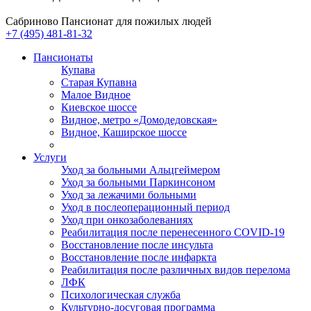
Сабриново
Пансионат для пожилых людей
+7 (495) 481-81-32
Пансионаты
Купава
Старая Купавна
Малое Видное
Киевское шоссе
Видное, метро «Домодедовская»
Видное, Каширское шоссе
Услуги
Уход за больными Альцгеймером
Уход за больными Паркинсоном
Уход за лежачими больными
Уход в послеоперационный период
Уход при онкозаболеваниях
Реабилитация после перенесенного COVID-19
Восстановление после инсульта
Восстановление после инфаркта
Реабилитация после различных видов перелома
⁠ЛФК
Психологическая служба
Культурно-досуговая программа