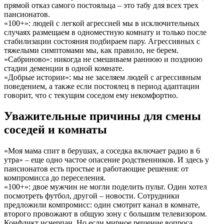
прямой отказ самого постояльца – это табу для всех трех
пансионатов.
«100+»: людей с легкой агрессией мы в исключительных
случаях размещаем в одноместную комнату и только после
стабилизации состояния подбираем пару. Агрессивных с
тяжелыми симптомами мы, как правило, не берем.
«Сабриново»: никогда не смешиваем раннюю и позднюю
стадии деменции в одной комнате.
«Добрые истории»: мы не заселяем людей с агрессивным
поведением, а также если постоялец в период адаптации
говорит, что с текущим соседом ему некомфортно.
Уважительные причины для смены
соседей и комнаты
«Моя мама спит в берушах, а соседка включает радио в 6
утра» – еще одно частое опасение родственников. И здесь у
пансионатов есть простые и работающие решения: от
компромисса до переселения.
«100+»: двое мужчин не могли поделить пульт. Один хотел
посмотреть футбол, другой – новости. Сотрудники
предложили компромисс: один смотрит канал в комнате,
второго провожают в общую зону с большим телевизором.
Конфликт исчерпан. Но если мирное решение вопроса