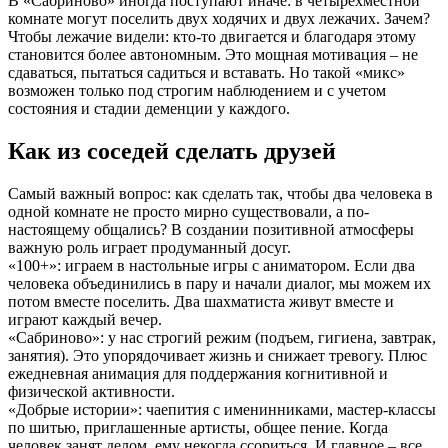
В «Сабриново» иногда поступают иначе: в четырехместной
комнате могут поселить двух ходячих и двух лежачих. Зачем?
Чтобы лежачие видели: кто-то двигается и благодаря этому
становится более автономным. Это мощная мотивация – не
сдаваться, пытаться садиться и вставать. Но такой «микс»
возможен только под строгим наблюдением и с учетом
состояния и стадии деменции у каждого.
Как из соседей сделать друзей
Самый важный вопрос: как сделать так, чтобы два человека в
одной комнате не просто мирно существовали, а по-
настоящему общались? В создании позитивной атмосферы
важную роль играет продуманный досуг.
«100+»: играем в настольные игры с аниматором. Если два
человека объединились в пару и начали диалог, мы можем их
потом вместе поселить. Два шахматиста живут вместе и
играют каждый вечер.
«Сабриново»: у нас строгий режим (подъем, гигиена, завтрак,
занятия). Это упорядочивает жизнь и снижает тревогу. Плюс
ежедневная анимация для поддержания когнитивной и
физической активности.
«Добрые истории»: чаепития с именинниками, мастер-классы
по шитью, приглашенные артисты, общее пение. Когда
человек занят делом, ему некогда ссориться. И главное – все