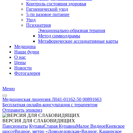
Контроль состояния здоровья
Гигиенический уход
5-ти разовое питание
Уход
Психиатрия
Эмоционально-образная терапия
Метод символдрамы
Метафорические ассоциативные карты
Медицина
Наши будни
О нас
Цены
Новости
Фотогалерея
Меню
Медицинская лицензия Л041-01162-50 00891663
Бесплатная онлайн-консультация с терапевтом
Отправить эпикриз
ВЕРСИЯ ДЛЯ СЛАБОВИДЯЩИХ
Пансионаты
Купава
Старая Купавна
Малое Видное
Киевское
шоссе
Видное, метро «Домодедовская»
Видное, Каширское