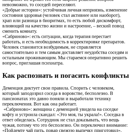
невозможно, то соседей переселяют.
«Добрые истории»: устойчивая личная неприязнь, изменение
состояния здоровья (человек стал активнее или наоборот),
храп или разница в биоритмах, то есть любой дискомфорт,
влияющий на качество жизни и настроение, – веский повод
сменить комнату.
«Сабриново»: есть ситуации, когда терапия перестает
работать, и есть необходимость в корректировке препаратов.
Человек становится возбудимым, не справляется
самостоятельно и тем самым доставляет неудобства соседям и
остальным проживающим. Мы стараемся оперативно решить
вопрос, приглашая психиатра.
Как распознать и погасить конфликты
Деменция диктует свои правила. Спорить с человеком,
который заподозрил соседа в воровстве, бесполезно. В
пансионатах это давно поняли и выработали технику
переключения. Вот как она работает.
«Сабриново»: женщина с деменцией увидела на соседке
кофту и устроила скандал: «Это моя, ты украла!». Соседка в
ответ обиделась. Сотрудник не стал доказывать, что вещь
чужая, потому что это бесполезно. Он переключил внимание:
«Пойдемте чай пить, повар свежую выпечку приготовил».