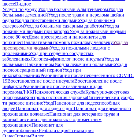
шоссе
Видное
Услуги по уходу
Уход за больными Альцгеймером
Уход за
больными деменцией
Уход после травм и перелома шейки
бедра
Уход за престарелыми людьми
Уход за больными
склерозом
Уход за больными сахарным диабетом
Уход за
пожилыми людьми при запорах
Уход за пожилыми людьми
после 80 лет
Дома престарелых и пансионаты для
психичес
Паллиативная помощь пожилому человеку
Уход за
престарелыми людьми
Уход за пожилыми людьми с
пролежнями
Уход при сердечно-сосудистых
заболеваниях
Логопед-афазиолог после инсульта
Уход за
больными Паркинсоном
Уход за лежачими больными
Уход в
послеоперационный период
Уход при
онкозаболеваниях
Реабилитация после перенесенного COVID-
19
Восстановление после инсульта
Восстановление после
инфаркта
Реабилитация после различных видов
перелома
⁠ЛФК
Психологическая служба
Культурно-досуговая
программа
Контроль состояния здоровья
Гигиенический уход
5-
ти разовое питание
Уход
Пансионат для недееспособных
людей
Пансионат для людей с дцп
Пансионат для временного
проживания пожилых
Пансионат для ветеранов труда и
войны
Пансионат для пожилых с одноместным
проживанием
Пансионат для
душевнобольных
Реабилитация
Психиатрия
О нас
Отзывы
Видео