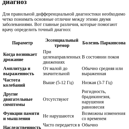
диагноз
Для правильной дифференциальной диагностики необходимо
четко понимать основные отличие между этими двумя
заболеваниями. Вот главные различия, которые помогают
врачу определить точный диагноз:
Эссенциальный
Параметр
Болезнь Паркинсона
тремор
При
Когда возникает
целенаправленных
В состоянии покоя
дрожание
движениях
Амплитуда и
От малой до
Обычно средняя или
выраженность
значительной
выраженная
Частота
Выше (5-12 Гц)
Низкая (3-7 Гц)
колебаний
Ригидность,
Другие
брадикинезия,
двигательные
Отсутствуют
нарушения
симптомы
равновесия
Функции памяти
Возможны изменения
Не нарушаются
и мышления
со временем
Часто передается в
Обычно
Наследственность