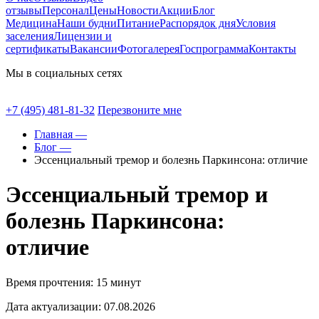
отзывы
Персонал
Цены
Новости
Акции
Блог
Медицина
Наши будни
Питание
Распорядок дня
Условия
заселения
Лицензии и
сертификаты
Вакансии
Фотогалерея
Госпрограмма
Контакты
Мы в социальных сетях
+7 (495) 481-81-32
Перезвоните мне
Главная —
Блог —
Эссенциальный тремор и болезнь Паркинсона: отличие
Эссенциальный тремор и
болезнь Паркинсона:
отличие
Время прочтения: 15 минут
Дата актуализации: 07.08.2026