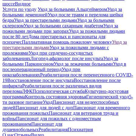
шоссе
Видное
Услуги по уходу
Уход за больными Альцгеймером
Уход за
больными деменцией
Уход после травм и перелома шейки
бедра
Уход за престарелыми людьми
Уход за больными
склерозом
Уход за больными сахарным диабетом
Уход за
пожилыми людьми при запорах
Уход за пожилыми людьми
после 80 лет
Дома престарелых и пансионаты для
психичес
Паллиативная помощь пожилому человеку
Уход за
престарелыми людьми
Уход за пожилыми людьми с
пролежнями
Уход при сердечно-сосудистых
заболеваниях
Логопед-афазиолог после инсульта
Уход за
больными Паркинсоном
Уход за лежачими больными
Уход в
послеоперационный период
Уход при
онкозаболеваниях
Реабилитация после перенесенного COVID-
19
Восстановление после инсульта
Восстановление после
инфаркта
Реабилитация после различных видов
перелома
⁠ЛФК
Психологическая служба
Культурно-досуговая
программа
Контроль состояния здоровья
Гигиенический уход
5-
ти разовое питание
Уход
Пансионат для недееспособных
людей
Пансионат для людей с дцп
Пансионат для временного
проживания пожилых
Пансионат для ветеранов труда и
войны
Пансионат для пожилых с одноместным
проживанием
Пансионат для
душевнобольных
Реабилитация
Психиатрия
О нас
Отзывы
Видео