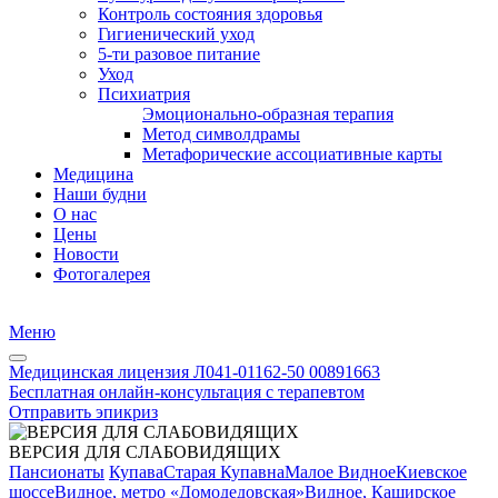
Контроль состояния здоровья
Гигиенический уход
5-ти разовое питание
Уход
Психиатрия
Эмоционально-образная терапия
Метод символдрамы
Метафорические ассоциативные карты
Медицина
Наши будни
О нас
Цены
Новости
Фотогалерея
Меню
Медицинская лицензия Л041-01162-50 00891663
Бесплатная онлайн-консультация с терапевтом
Отправить эпикриз
ВЕРСИЯ ДЛЯ СЛАБОВИДЯЩИХ
Пансионаты
Купава
Старая Купавна
Малое Видное
Киевское
шоссе
Видное, метро «Домодедовская»
Видное, Каширское