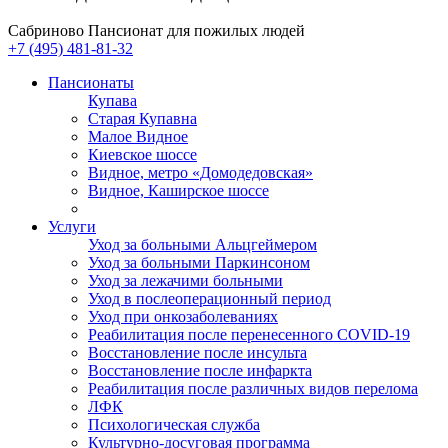
Сабриново
Пансионат для пожилых людей
+7 (495) 481-81-32
Пансионаты
Купава
Старая Купавна
Малое Видное
Киевское шоссе
Видное, метро «Домодедовская»
Видное, Каширское шоссе
Услуги
Уход за больными Альцгеймером
Уход за больными Паркинсоном
Уход за лежачими больными
Уход в послеоперационный период
Уход при онкозаболеваниях
Реабилитация после перенесенного COVID-19
Восстановление после инсульта
Восстановление после инфаркта
Реабилитация после различных видов перелома
⁠ЛФК
Психологическая служба
Культурно-досуговая программа